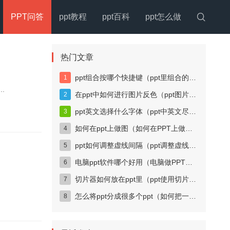
PPT问答
ppt教程
ppt百科
ppt怎么做

热门文章
ppt组合按哪个快捷键（ppt里组合的快捷键）
..
在ppt中如何进行图片反色（ppt图片颜色反向）
ppt英文选择什么字体（ppt中英文尽量使用哪种字体）
如何在ppt上做图（如何在PPT上做图片轮播）
ppt如何调整虚线间隔（ppt调整虚线间距）
电脑ppt软件哪个好用（电脑做PPT用什么软件好）
切片器如何放在ppt里（ppt使用切片器）
怎么将ppt分成很多个ppt（如何把一个ppt分成多个）