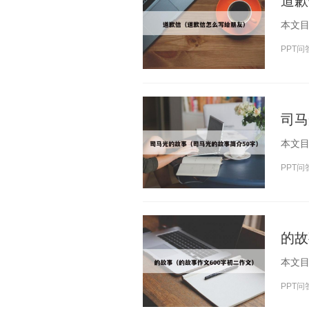
道歉
PPT问
司马
PPT问
的故
PPT问