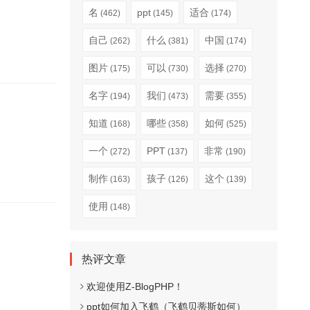
名
ppt
适合
(462)
(145)
(174)
自己
什么
中国
(262)
(381)
(174)
图片
可以
选择
(175)
(730)
(270)
名字
我们
需要
(194)
(473)
(355)
知道
哪些
如何
(168)
(358)
(525)
一个
PPT
非常
(272)
(137)
(190)
制作
孩子
这个
(163)
(126)
(139)
使用
(148)
热评文章
欢迎使用Z-BlogPHP！
ppt如何加入飞鹤（飞鹤贝蒂斯如何）