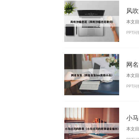
风吹
PPT问
网名
PPT问
小马