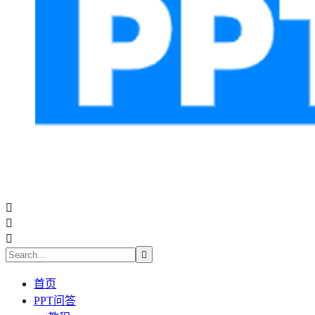




首页
PPT问答